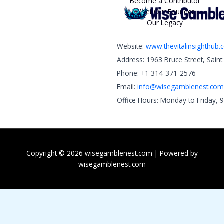
Become a Contributor
Meet Our Founder
Our Legacy
Website:
www.thevitalinsighthub
Address: 1963 Bruce Street, Sain
Phone: +1 314-371-2576
Email:
info@wisegamblenest.com
Office Hours: Monday to Friday, 
Copyright © 2026 wisegamblenest.com | Powered by
wisegamblenest.com