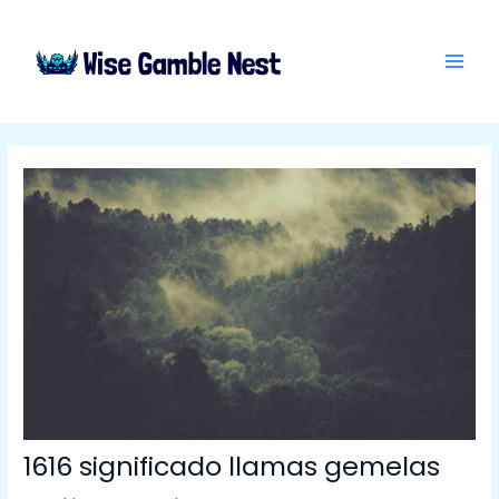
Skip
Post
MAI
to
navigation
ME
content
1616 significado llamas gemelas